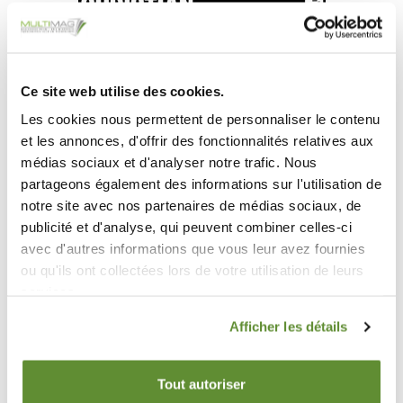
Ce site web utilise des cookies.
Les cookies nous permettent de personnaliser le contenu
et les annonces, d'offrir des fonctionnalités relatives aux
médias sociaux et d'analyser notre trafic. Nous
partageons également des informations sur l'utilisation de
notre site avec nos partenaires de médias sociaux, de
publicité et d'analyse, qui peuvent combiner celles-ci
Avenue des Pâquerettes 55/6 1410
avec d'autres informations que vous leur avez fournies
ou qu'ils ont collectées lors de votre utilisation de leurs
Waterloo
services.
+32 2 354 95 32
Afficher les détails
info@multimag.be
Tout autoriser