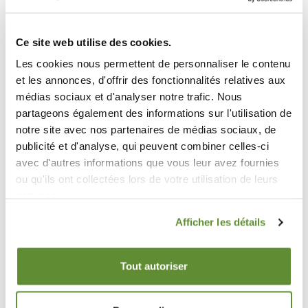
Ce site web utilise des cookies.
Les cookies nous permettent de personnaliser le contenu
et les annonces, d'offrir des fonctionnalités relatives aux
médias sociaux et d'analyser notre trafic. Nous
partageons également des informations sur l'utilisation de
notre site avec nos partenaires de médias sociaux, de
Avenue des Pâquerettes 55/6 1410
publicité et d'analyse, qui peuvent combiner celles-ci
Waterloo
avec d'autres informations que vous leur avez fournies
ou qu'ils ont collectées lors de votre utilisation de leurs
+32 2 354 95 32
services.
info@multimag.be
Afficher les détails
Tout autoriser
MULTIMAG SOUTIENT/STEUNT: